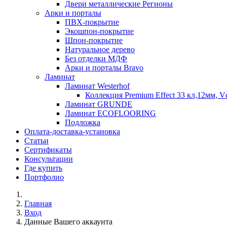
Двери металлические Регионы
Арки и порталы
ПВХ-покрытие
Экошпон-покрытие
Шпон-покрытие
Натуральное дерево
Без отделки МДФ
Арки и порталы Bravo
Ламинат
Ламинат Westerhof
Коллекция Premium Effect 33 кл,12мм, V
Ламинат GRUNDE
Ламинат ECOFLOORING
Подложка
Оплата-доставка-установка
Статьи
Сертификаты
Консультации
Где купить
Портфолио
Главная
Вход
Данные Вашего аккаунта