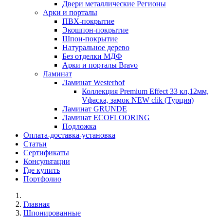
Двери металлические Регионы
Арки и порталы
ПВХ-покрытие
Экошпон-покрытие
Шпон-покрытие
Натуральное дерево
Без отделки МДФ
Арки и порталы Bravo
Ламинат
Ламинат Westerhof
Коллекция Premium Effect 33 кл,12мм,
Vфаска, замок NEW clik (Турция)
Ламинат GRUNDE
Ламинат ECOFLOORING
Подложка
Оплата-доставка-установка
Статьи
Сертификаты
Консультации
Где купить
Портфолио
Главная
Шпонированные