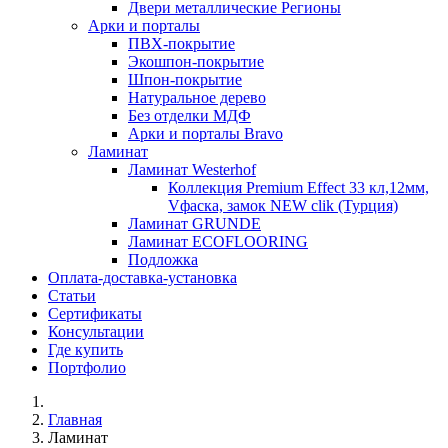
Двери металлические Регионы
Арки и порталы
ПВХ-покрытие
Экошпон-покрытие
Шпон-покрытие
Натуральное дерево
Без отделки МДФ
Арки и порталы Bravo
Ламинат
Ламинат Westerhof
Коллекция Premium Effect 33 кл,12мм,
Vфаска, замок NEW clik (Турция)
Ламинат GRUNDE
Ламинат ECOFLOORING
Подложка
Оплата-доставка-установка
Статьи
Сертификаты
Консультации
Где купить
Портфолио
Главная
Ламинат