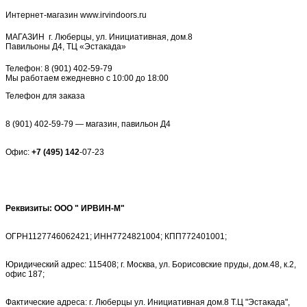
Интернет-магазин
www.irvindoors.ru
МАГАЗИН
г. Люберцы, ул. Инициативная, дом.8
Павильоны
Д4,
ТЦ «Эстакада»
Телефон:
8 (901) 402-59-79
Мы работаем
ежедневно с 10:00 до 18:00
Телефон для заказа
8 (901) 402-59-79 — магазин, павильон Д4
Офис:
+7 (495) 142
-07-23
Реквизиты: OOO " ИРВИН-М"
ОГРН1127746062421; ИНН7724821004; КПП772401001;
Юридический адрес: 115408; г. Москва, ул. Борисовские пруды, дом.48, к.2,
офис 187;
Фактические адреса: г. Люберцы ул. Инициативная дом.8 Т.Ц "Эстакада",